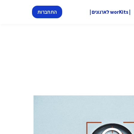
| worKits לארגונים |
התחברות