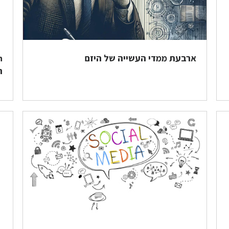
ארבעת ממדי העשייה של היזם
ה