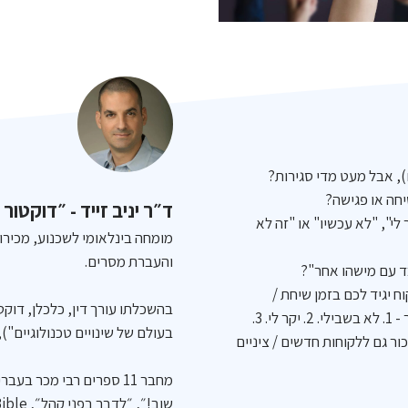
), אבל מעט מדי סגירות?
חה או פגישה?
ד״ר יניב זייד -
״דוקטור 
לי", "לא עכשיו" או "זה לא
מומחה בינלאומי לשכנוע, מכירות
והעברת מסרים.
ד עם מישהו אחר"?
ח יגיד לכם בזמן שיחת /
בהשכלתו עורך דין, כלכלן, דו
פגישת מכירה - כולל 3 התנגדויות המכירה הנפוצות ביותר - 1. לא בשבילי. 2. יקר לי. 3.
בעולם של שינויים טכנולוגיים"),
ור גם ללקוחות חדשים / ציניים
מחבר 11 ספרים רבי מכר 