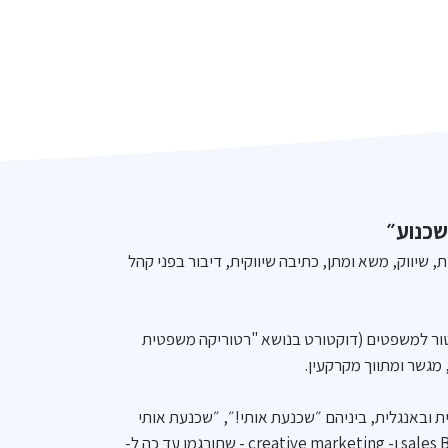
שכנוע״
, שיווק, משא ומתן, כתיבה שיווקית, דיבור בפני קהל
קטור למשפטים (דוקטורט בנושא "רטוריקה משפטית
 מגשר ומתווך מקרקעין.
בעברית ובאנגלית, ביניהם ״שכנעת אותי!״, ״שכנעת אותי
שוב!״, ״לדבר בפני קהל״, sales Bible ו- creative marketing - שתורגמו עד כה ל-