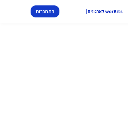
| worKits לארגונים |
התחברות